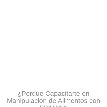
Certificar a mi equipo
Certificarme ahora
Procesos de Capacitación en toda
Curso de Manipulación de Alimentos
Damos cumplimiento al Artículo 12, 13 y 36 de la
Resolución
2674 de 2013
¿Porque Capacitarte en
Manipulación de Alimentos con