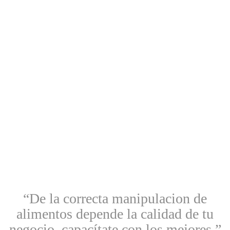
Correo electronico
info@foman.com.co
Por favor, tengan en cuenta que cualquier información recibida
por medios diferentes a los aquí mencionados no forma parte de
nuestra compañía y no debe ser considerada como oficial.
Agradecemos su atención y colaboración para asegurar que
todas las comunicaciones se realicen a través de estos canales
oficiales.
“De la correcta manipulacion de
alimentos depende la calidad de tu
negocio, capacítate con los mejores.”