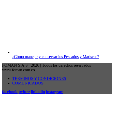
¿Cómo manejar y conservar los Pescados y Mariscos?
FOMAN S.A.S - 2026 | Todos los derechos reservados |
www.foman.com.co
TÉRMINOS Y CONDICIONES
COMUNICADOS
facebook
twitter
linkedin
instagram