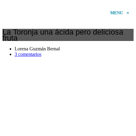
MENU
≡
La Toronja una ácida pero deliciosa
fruta
Lorena Guzmán Bernal
3 comentarios