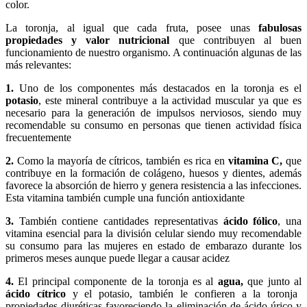
color.
La toronja, al igual que cada fruta, posee unas
fabulosas
propiedades y valor nutricional
que contribuyen al buen
funcionamiento de nuestro organismo. A continuación algunas de las
más relevantes:
1.
Uno de los componentes más destacados en la toronja es el
potasio
, este mineral contribuye a la actividad muscular ya que es
necesario para la generación de impulsos nerviosos, siendo muy
recomendable su consumo en personas que tienen actividad física
frecuentemente
2.
Como la mayoría de cítricos, también es rica en
vitamina C,
que
contribuye en la formación de colágeno, huesos y dientes, además
favorece la absorción de hierro y genera resistencia a las infecciones.
Esta vitamina también cumple una función antioxidante
3.
También contiene cantidades representativas
ácido fólico
, una
vitamina esencial para la división celular siendo muy recomendable
su consumo para las mujeres en estado de embarazo durante los
primeros meses aunque puede llegar a causar acidez
4.
El principal componente de la toronja es al
agua,
que junto al
ácido cítrico
y el potasio, también le confieren a la toronja
propiedades diuréticas favoreciendo la eliminación de ácido úrico y