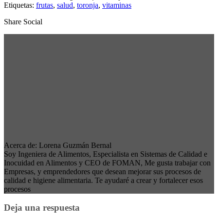
Etiquetas:
frutas
,
salud
,
toronja
,
vitaminas
Share Social
Acerca de: Lorena Guzmán Bernal
Soy Ingeniera de Alimentos, Especialista en Sistemas de Calidad e
Inocuidad en Alimentos y CEO de FOMAN, Me gusta trabajar con
Empresas, y emprendedores que desean mejorar sus procesos de
calidad e higiene alimentaria. Te ayudaré a crear y fortalecer esos
procesos
Deja una respuesta