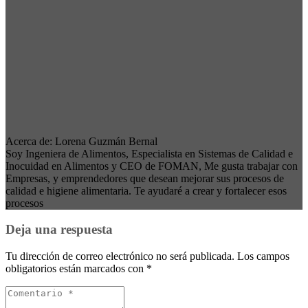
Acerca de: Lorena Guzmán Bernal
Soy Ingeniera de Alimentos, Especialista en Sistemas de Calidad e
Inocuidad en Alimentos y CEO de FOMAN, Me gusta trabajar con
Empresas, y emprendedores que desean mejorar sus procesos de
calidad e higiene alimentaria. Te ayudaré a crear y fortalecer esos
procesos
Deja una respuesta
Tu dirección de correo electrónico no será publicada.
Los campos
obligatorios están marcados con
*