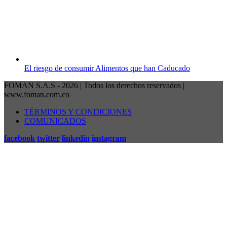
El riesgo de consumir Alimentos que han Caducado
FOMAN S.A.S - 2026 | Todos los derechos reservados |
www.foman.com.co
TÉRMINOS Y CONDICIONES
COMUNICADOS
facebook
twitter
linkedin
instagram